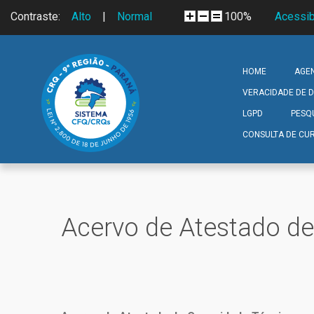
Skip to navigation
Pular para o conteúdo principal
Contraste:
Alto
|
Normal
100%
Acessib
HOME
AGE
VERACIDADE DE
LGPD
PESQ
CONSULTA DE CUR
Acervo de Atestado d