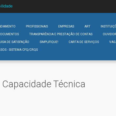
ilidade
NDAMENTO
PROFISSIONAIS
EMPRESAS
ART
INSTITUIÇ
 DOCUMENTOS
TRANSPARÊNCIA E PRESTAÇÃO DE CONTAS
OUVIDOR
UISA DE SATISFAÇÃO
SIMPLIFIQUE!
CARTA DE SERVIÇOS
VAG
SOS - SISTEMA CFQ/CRQS
e Capacidade Técnica