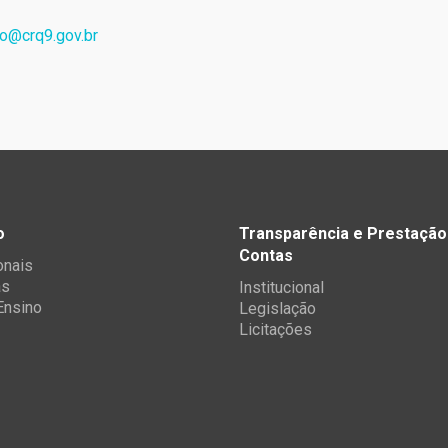
o@crq9.gov.br
o
Transparência e Prestação
Contas
onais
as
Institucional
 Ensino
Legislação
Licitações