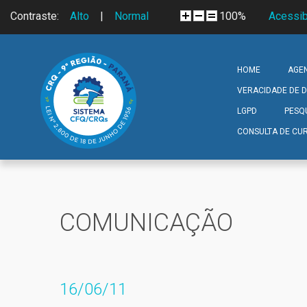
Skip to navigation
Pular para o conteúdo principal
Contraste:
Alto
|
Normal
100%
Acessib
HOME
AGE
VERACIDADE DE
LGPD
PESQ
CONSULTA DE CUR
COMUNICAÇÃO
16/06/11