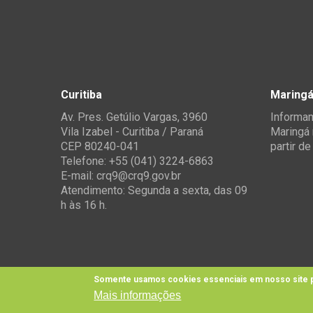
Curitiba
Maring
Av. Pres. Getúlio Vargas, 3960
Informam
Vila Izabel - Curitiba / Paraná
Maringá 
CEP 80240-041
partir d
Telefone: +55 (041) 3224-6863
E-mail:
crq9@crq9.gov.br
Atendimento: Segunda a sexta, das 09
h às 16 h.
Somente usamos cookies essenciais em nosso site p
Mais informações