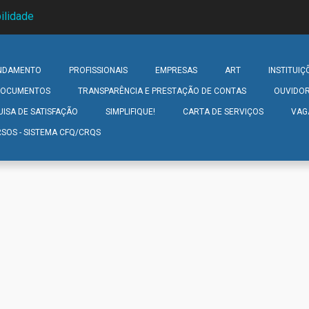
ilidade
NDAMENTO
PROFISSIONAIS
EMPRESAS
ART
INSTITUIÇ
 DOCUMENTOS
TRANSPARÊNCIA E PRESTAÇÃO DE CONTAS
OUVIDOR
UISA DE SATISFAÇÃO
SIMPLIFIQUE!
CARTA DE SERVIÇOS
VAG
SOS - SISTEMA CFQ/CRQS