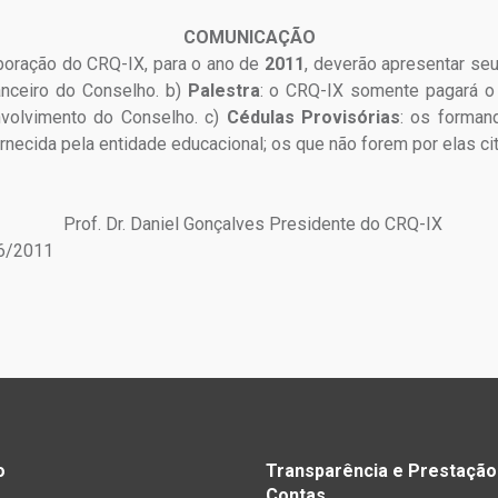
COMUNICAÇÃO
boração do CRQ-IX, para o ano de
2011
, deverão apresentar se
anceiro do Conselho. b)
Palestra
: o CRQ-IX somente pagará o
nvolvimento do Conselho. c)
Cédulas Provisórias
: os forma
rnecida pela entidade educacional; os que não forem por elas c
 Filho Prof. Dr. Daniel Gonçalves Presidente do CRQ-I
06/2011
o
Transparência e Prestação
Contas