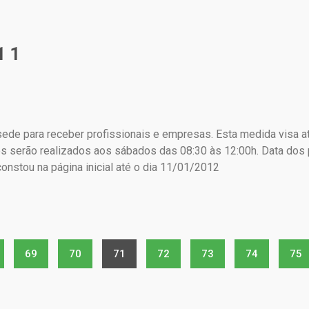
1 1
 sede para receber profissionais e empresas. Esta medida visa
es serão realizados aos sábados das 08:30 às 12:00h. Data do
nstou na página inicial até o dia 11/01/2012
69
70
71
72
73
74
75