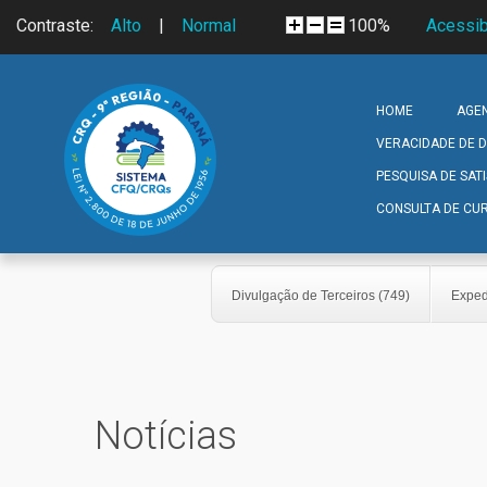
Skip to navigation
Pular para o conteúdo principal
Contraste:
Alto
|
Normal
100%
Acessib
HOME
AGE
VERACIDADE DE
PESQUISA DE SAT
CONSULTA DE CUR
Divulgação de Terceiros (749)
Exped
Notícias