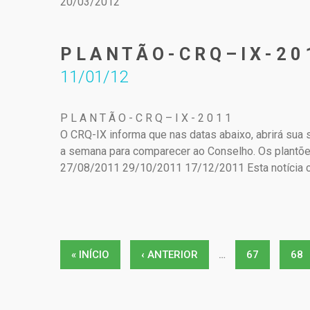
20/03/2012
P L A N T Ã O - C R Q – I X - 2 0 
11/01/12
P L A N T Ã O - C R Q – I X - 2 0 1 1
O CRQ-IX informa que nas datas abaixo, abrirá sua
a semana para comparecer ao Conselho. Os plantõ
27/08/2011 29/10/2011 17/12/2011 Esta notícia co
Páginas
« INÍCIO
‹ ANTERIOR
…
67
68