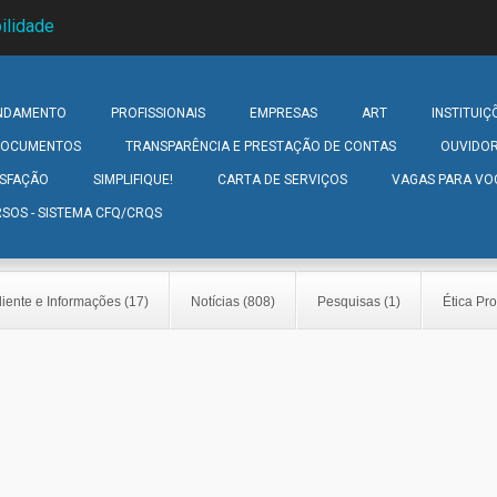
ilidade
NDAMENTO
PROFISSIONAIS
EMPRESAS
ART
INSTITUIÇ
 DOCUMENTOS
TRANSPARÊNCIA E PRESTAÇÃO DE CONTAS
OUVIDOR
ISFAÇÃO
SIMPLIFIQUE!
CARTA DE SERVIÇOS
VAGAS PARA VO
SOS - SISTEMA CFQ/CRQS
iente e Informações (17)
Notícias (808)
Pesquisas (1)
Ética Pro