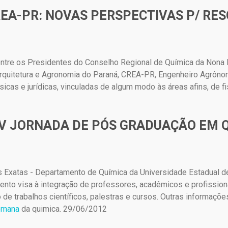
REA-PR: NOVAS PERSPECTIVAS P/ RE
a entre os Presidentes do Conselho Regional de Química da Nona
Arquitetura e Agronomia do Paraná, CREA-PR, Engenheiro Agrônomo
icas e jurídicas, vinculadas de algum modo às áreas afins, de f
E V JORNADA DE PÓS GRADUAÇÃO EM 
s Exatas - Departamento de Química da Universidade Estadual d
nto visa à integração de professores, acadêmicos e profissiona
 de trabalhos científicos, palestras e cursos. Outras informaç
emana
da quimica. 29/06/2012