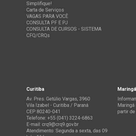
Simplifique!
Carta de Serviços
VAGAS PARA VOCÊ
CONSULTA PF E PJ
CONSULTA DE CURSOS - SISTEMA
CFQ/CRQs
Curitiba
Maring
Av. Pres. Getúlio Vargas, 3960
Informam
Vila Izabel - Curitiba / Paraná
Maringá 
CEP 80240-041
partir d
Telefone: +55 (041) 3224-6863
E-mail:
crq9@crq9.gov.br
Atendimento: Segunda a sexta, das 09