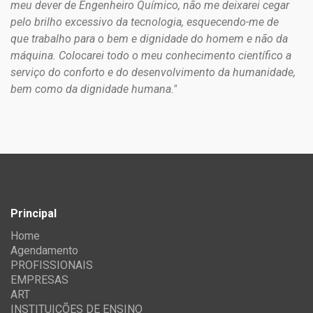
meu dever de Engenheiro Químico, não me deixarei cegar
pelo brilho excessivo da tecnologia, esquecendo-me de
que trabalho para o bem e dignidade do homem e não da
máquina. Colocarei todo o meu conhecimento científico a
serviço do conforto e do desenvolvimento da humanidade,
bem como da dignidade humana."
Principal
Home
Agendamento
PROFISSIONAIS
EMPRESAS
ART
INSTITUIÇÕES DE ENSINO