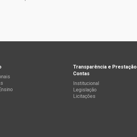
o
Transparência e Prestação
Contas
onais
as
Institucional
 Ensino
Legislação
Licitações