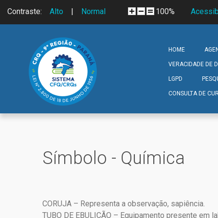
Skip to navigation
Pular para o conteúdo principal
Contraste:
Alto
|
Normal
100%
Acessib
HOME
AGE
VERACIDADE DE
LGPD
PESQ
CONSULTA DE CUR
Símbolo - Química
CORUJA – Representa a observação, sapiência.
TUBO DE EBULIÇÃO – Equipamento presente em lab