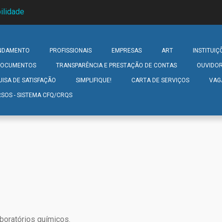
ilidade
NDAMENTO
PROFISSIONAIS
EMPRESAS
ART
INSTITUIÇ
 DOCUMENTOS
TRANSPARÊNCIA E PRESTAÇÃO DE CONTAS
OUVIDOR
UISA DE SATISFAÇÃO
SIMPLIFIQUE!
CARTA DE SERVIÇOS
VAG
SOS - SISTEMA CFQ/CRQS
oratórios químicos.